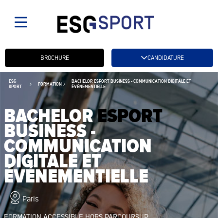
Candidatez btn
BROCHURE
CANDIDATURE
ESG
BACHELOR ESPORT BUSINESS - COMMUNICATION DIGITALE ET
FORMATION
SPORT
ÉVÉNEMENTIELLE
BACHELOR
ESPORT
BUSINESS -
COMMUNICATION
DIGITALE ET
ÉVÉNEMENTIELLE
Paris
FORMATION ACCESSIBLE HORS PARCOURSUP