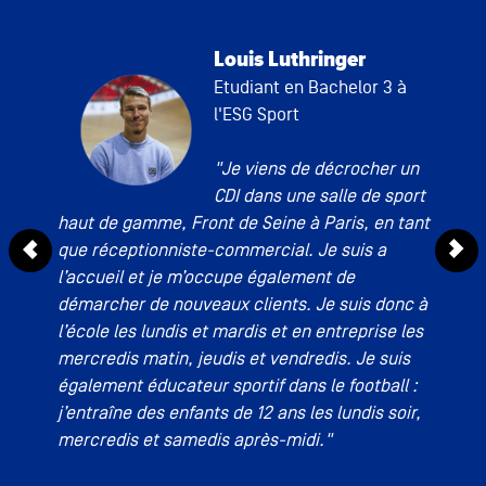
Louis Luthringer
 1 à
Etudiant en Bachelor 3 à
l'ESG Sport
e en
"Je viens de décrocher un
CDI dans une salle de sport
Eden
 Je
haut de gamme, Front de Seine à Paris, en tant
un c
que réceptionniste-commercial. Je suis a
Je f
l’accueil et je m’occupe également de
gest
démarcher de nouveaux clients. Je suis donc à
comm
s un
l’école les lundis et mardis et en entreprise les
doma
s
mercredis matin, jeudis et vendredis. Je suis
ces 
également éducateur sportif dans le football :
loca
j’entraîne des enfants de 12 ans les lundis soir,
idée
mercredis et samedis après-midi."