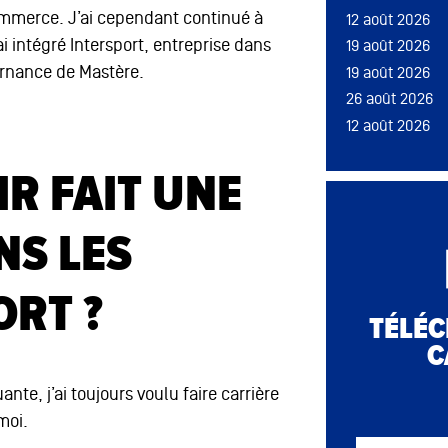
merce. J’ai cependant continué à
12 août 2026
19 août 2026
i intégré Intersport, entreprise dans
19 août 2026
19 août 2026
ernance de Mastère.
19 août 2026
26 août 2026
26 août 2026
12 août 2026
12 août 2026
R FAIT UNE
19 août 2026
NS LES
26 août 2026
ORT ?
TÉLÉC
C
12 août 2026
nte, j’ai toujours voulu faire carrière
12 août 2026
moi.
12 août 2026