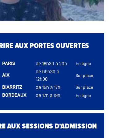
CRIRE AUX PORTES OUVERTES
PARIS
de 18h30 à 20h
En ligne
de 09h30 à
AIX
Sur place
12h30
BIARRITZ
de 15h à 17h
Sur place
BORDEAUX
de 17h à 19h
En ligne
DIJON
de 16h à 18h
Sur place
LYON
de 17h à 19h
Sur place
MONTPELLIER
de 17h à 19h
Sur place
RE AUX SESSIONS D'ADMISSION
NANTES
de 14h30 à 17h30
Sur place
RENNES
de 17h à 19h
Sur place