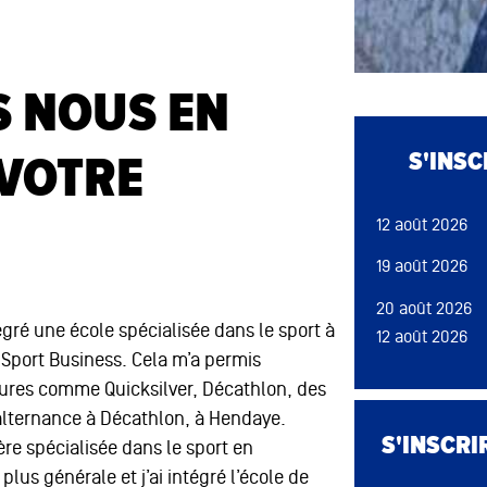
S NOUS EN
 VOTRE
S'INS
12 août 2026
19 août 2026
20 août 2026
gré une école spécialisée dans le sport à
12 août 2026
 Sport Business. Cela m’a permis
13 août 2026
tures comme Quicksilver, Décathlon, des
09 sep 2026
 alternance à Décathlon, à Hendaye.
18 août 2026
S'INSCRI
re spécialisée dans le sport en
26 août 2026
plus générale et j’ai intégré l’école de
19 août 2026