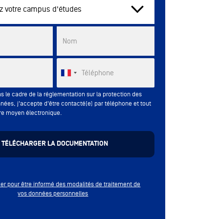
En
TOURS
de 09h à 17h
tre campus d'études
distanciel
List
Nom
Téléphone
s le cadre de la réglementation sur la protection des
nées, j'accepte d'être contacté(e) par téléphone et tout
re moyen électronique.
quer pour être informé des modalités de traitement de
vos données personnelles