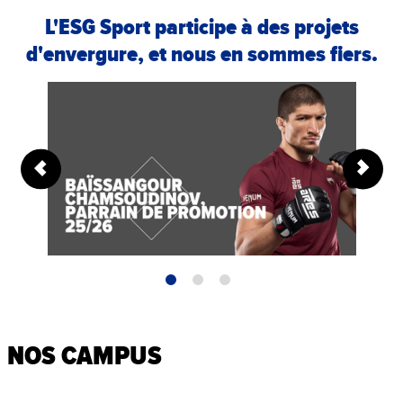
TOURS
12 août 2026
L'ESG Sport participe à des projets
de 09h à 17h
En distanciel
d'envergure, et nous en sommes fiers.
NOS CAMPUS