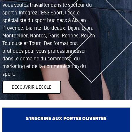
Vous voulez travailler dans le secteur du
sport ? Intégrez l’ESG Sport, l’école
spécialiste du sport business à Aix-en-
Provence, Biarritz, Bordeaux, Dijon, Lyon,
Montpellier, Nantes, Paris, Rennes, Rouen,
Toulouse et Tours. Des formations
pratiques pour vous professionnaliser
dans le domaine du commerce, du
marketing et de la communication du
sport.
DÉCOUVRIR L’ÉCOLE
S'INSCRIRE AUX PORTES OUVERTES