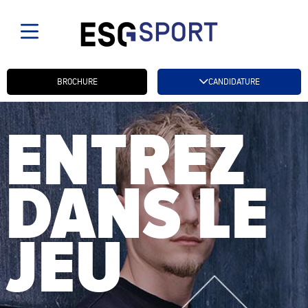
Candidatez btn
BROCHURE
CANDIDATURE
ENTREZ
DANS LE
JEU