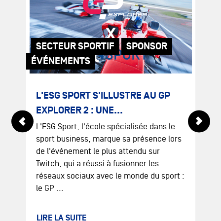
SECTEUR SPORTIF
SPONSOR
ÉVÉNEMENTS
C
L'ESG SPORT S'ILLUSTRE AU GP
A
EXPLORER 2 : UNE...
P
L'ESG Sport, l'école spécialisée dans le
a
sport business, marque sa présence lors
s
de l'événement le plus attendu sur
p
x,
Twitch, qui a réussi à fusionner les
s
réseaux sociaux avec le monde du sport :
le GP ...
L
LIRE LA SUITE