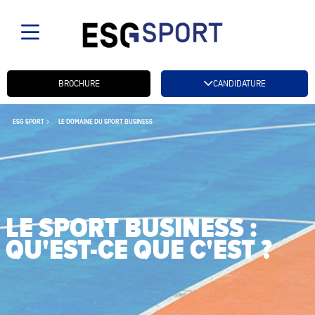
Candidatez btn
BROCHURE
CANDIDATURE
ESG SPORT
LE DOMAINE DU SPORT BUSINESS
LE SPORT BUSINESS :
QU'EST-CE QUE C'EST ?