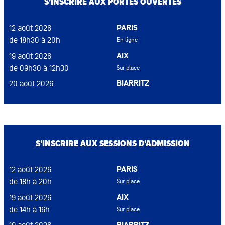
S'INSCRIRE AUX PORTES OUVERTES
PARIS
12 août 2026
de 18h30 à 20h
En ligne
AIX
19 août 2026
de 09h30 à 12h30
Sur place
BIARRITZ
20 août 2026
de 15h à 17h
Sur place
BORDEAUX
12 août 2026
de 17h à 19h
En ligne
DIJON
13 août 2026
S'INSCRIRE AUX SESSIONS D'ADMISSION
de 16h à 18h
Sur place
LYON
09 sep 2026
PARIS
12 août 2026
de 17h à 19h
Sur place
de 18h à 20h
Sur place
MONTPELLIER
18 août 2026
AIX
19 août 2026
de 17h à 19h
Sur place
de 14h à 16h
Sur place
NANTES
26 août 2026