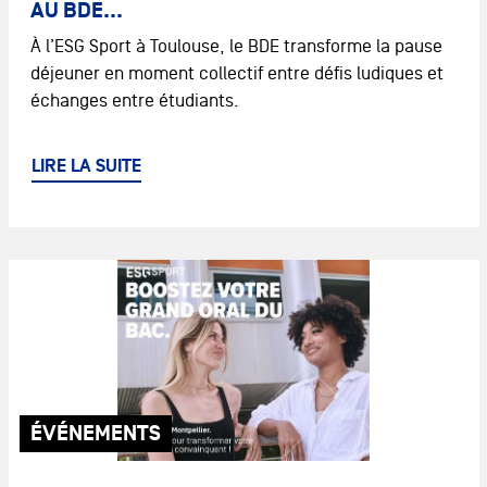
AU BDE...
TOULOUSE
12 août 2026
À l’ESG Sport à Toulouse, le BDE transforme la pause
de 14h à 18h
Sur place
déjeuner en moment collectif entre défis ludiques et
TOURS
12 août 2026
échanges entre étudiants.
de 09h à 17h
En distanciel
LIRE LA SUITE
ÉVÉNEMENTS