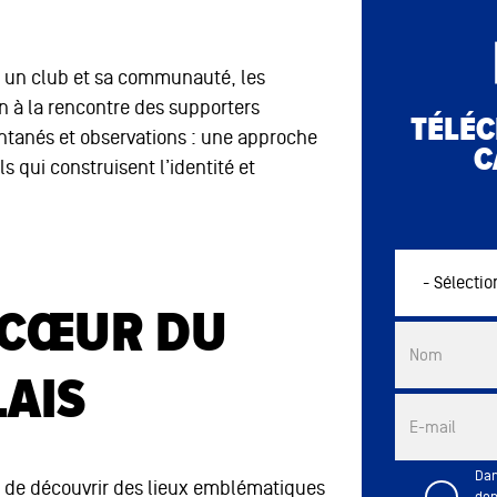
e un club et sa communauté, les
in à la rencontre des supporters
TÉLÉC
ntanés et observations : une approche
C
s qui construisent l’identité et
 CŒUR DU
Commercial 
Nom
AIS
E-mail
Dan
 de découvrir des lieux emblématiques
don