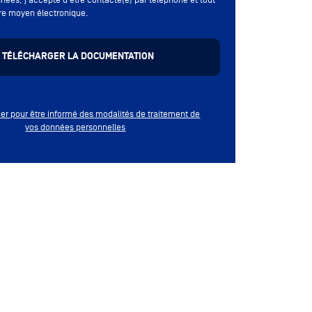
re moyen électronique.
quer pour être informé des modalités de traitement de
vos données personnelles