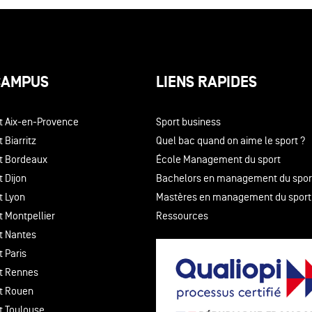
CAMPUS
LIENS RAPIDES
t Aix-en-Provence
Sport business
 Biarritz
Quel bac quand on aime le sport ?
t Bordeaux
École Management du sport
 Dijon
Bachelors en management du spor
t Lyon
Mastères en management du sport
t Montpellier
Ressources
t Nantes
 Paris
t Rennes
t Rouen
t Toulouse