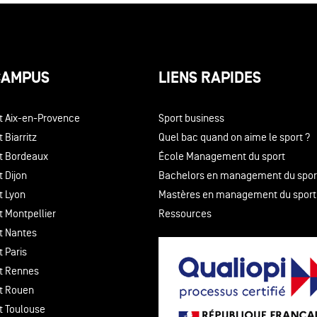
CAMPUS
LIENS RAPIDES
t Aix-en-Provence
Sport business
 Biarritz
Quel bac quand on aime le sport ?
t Bordeaux
École Management du sport
 Dijon
Bachelors en management du spor
t Lyon
Mastères en management du sport
t Montpellier
Ressources
t Nantes
 Paris
t Rennes
t Rouen
t Toulouse