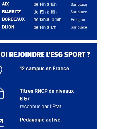
AIX
de 14h à 16h
TOULOUSE
de 14h30 à 16h
Sur place
Sur place
BIARRITZ
de 15h à 18h
TOURS
de 15h à 17h
Sur place
Sur place
BORDEAUX
de 13h30 à 16h
En ligne
DIJON
de 14h à 17h
Sur place
LYON
de 14h à 18h
Sur place
MONTPELLIER
de 14h à 16h
Sur place
Sessions
I REJOINDRE L'ESG SPORT ?
d'admission
du campus
Nantes en
12 campus en France
NANTES
de 14h à 17h
présentiel
le 26 août
2026 de 14h
Titres RNCP de niveaux
à 17h
6 &7
RENNES
de 14h à 18h
Sur place
ROUEN
reconnus par l'État
de 14h à 17h
Sur place
TOULOUSE
de 14h à 18h
Sur place
Pédagogie active
En
TOURS
de 09h à 17h
distanciel