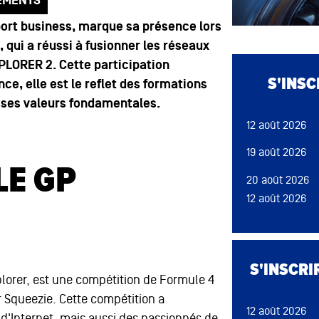
EMENTS
sport business, marque sa présence lors
 qui a réussi à fusionner les réseaux
Bloc de conten
PLORER 2. Cette participation
S'INS
ce, elle est le reflet des formations
e ses valeurs fondamentales.
12 août 2026
19 août 2026
LE GP
20 août 2026
12 août 2026
13 août 2026
09 sep 2026
Bloc de conten
18 août 2026
S'INSCRI
26 août 2026
plorer, est une compétition de Formule 4
19 août 2026
r Squeezie. Cette compétition a
12 août 2026
19 août 2026
'Internet, mais aussi des passionnés de