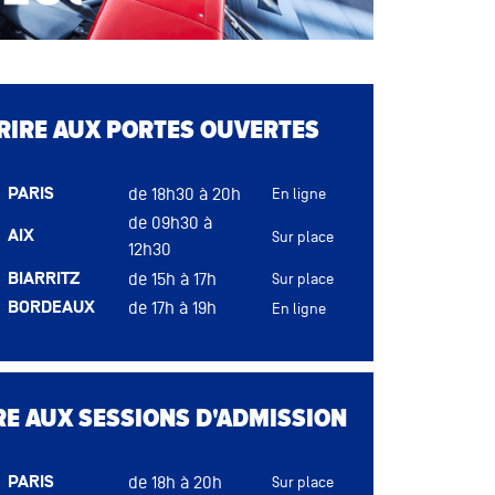
u
CRIRE AUX PORTES OUVERTES
PARIS
de 18h30 à 20h
En ligne
de 09h30 à
AIX
Sur place
12h30
BIARRITZ
de 15h à 17h
Sur place
BORDEAUX
de 17h à 19h
En ligne
DIJON
de 16h à 18h
Sur place
LYON
de 17h à 19h
Sur place
u
MONTPELLIER
de 17h à 19h
Sur place
RE AUX SESSIONS D'ADMISSION
NANTES
de 14h30 à 17h30
Sur place
RENNES
de 17h à 19h
Sur place
PARIS
de 18h à 20h
ROUEN
de 14h à 17h
Sur place
Sur place