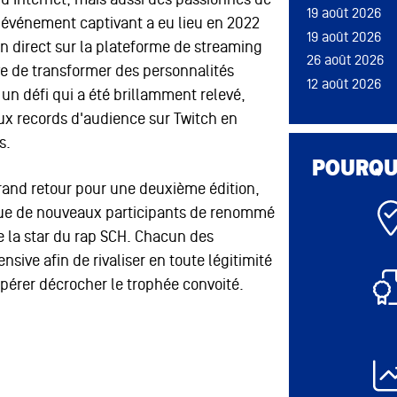
19 août 2026
19 août 2026
t événement captivant a eu lieu en 2022
19 août 2026
26 août 2026
 en direct sur la plateforme de streaming
26 août 2026
ive de transformer des personnalités
12 août 2026
 un défi qui a été brillamment relevé,
12 août 2026
x records d'audience sur Twitch en
19 août 2026
s.
POURQUO
grand retour pour une deuxième édition,
 que de nouveaux participants de renommé
26 août 2026
e la star du rap SCH. Chacun des
nsive afin de rivaliser en toute légitimité
spérer décrocher le trophée convoité.
12 août 2026
12 août 2026
12 août 2026
12 août 2026