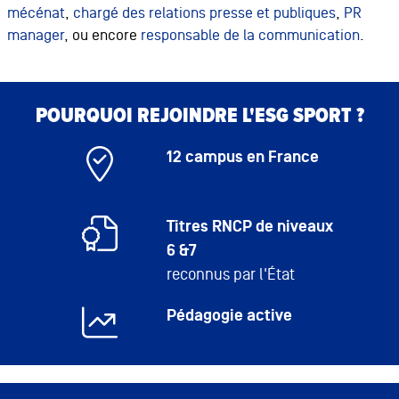
mécénat
,
chargé des relations presse et publiques
,
PR
manager
, ou encore
responsable de la communication
.
Bloc de contenu
Bloc de contenu
POURQUOI REJOINDRE L'ESG SPORT ?
12 campus en France
Titres RNCP de niveaux
6 &7
reconnus par l'État
Pédagogie active