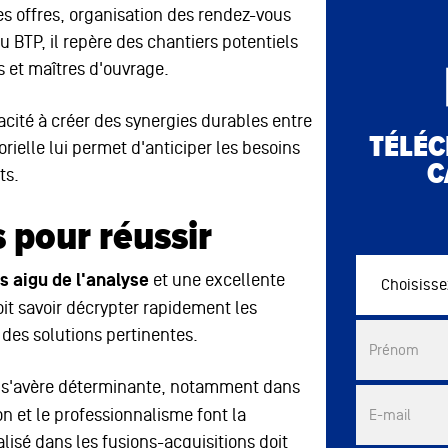
es offres, organisation des rendez-vous
 BTP, il repère des chantiers potentiels
és et maîtres d'ouvrage.
acité à créer des synergies durables entre
TÉLÉC
ielle lui permet d'anticiper les besoins
C
ts.
s pour réussir
s aigu de l'analyse
et une excellente
Choisissez vo
oit savoir décrypter rapidement les
Commercial 
 des solutions pertinentes.
Prénom
s'avère déterminante, notamment dans
n et le professionnalisme font la
E-mail
lisé dans les fusions-acquisitions doit