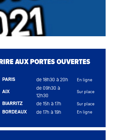
u
CRIRE AUX PORTES OUVERTES
PARIS
de 18h30 à 20h
En ligne
de 09h30 à
AIX
Sur place
12h30
BIARRITZ
de 15h à 17h
Sur place
BORDEAUX
de 17h à 19h
En ligne
DIJON
de 16h à 18h
Sur place
LYON
de 17h à 19h
Sur place
u
MONTPELLIER
de 17h à 19h
Sur place