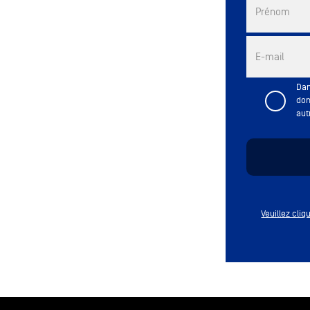
Prénom
E-mail
Dan
don
aut
Veuillez cli