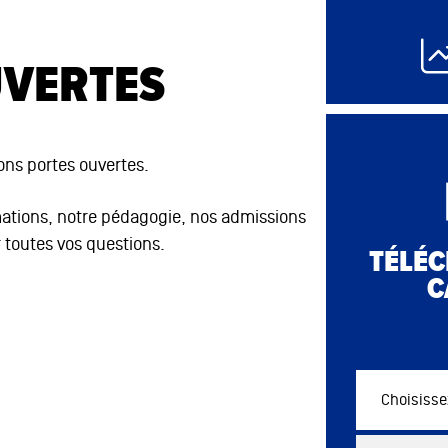
12 août 2026
12 août 2026
12 août 2026
UVERTES
ons portes ouvertes.
mations, notre pédagogie, nos admissions
 toutes vos questions.
TÉLÉC
C
Choisissez vo
Commercial 