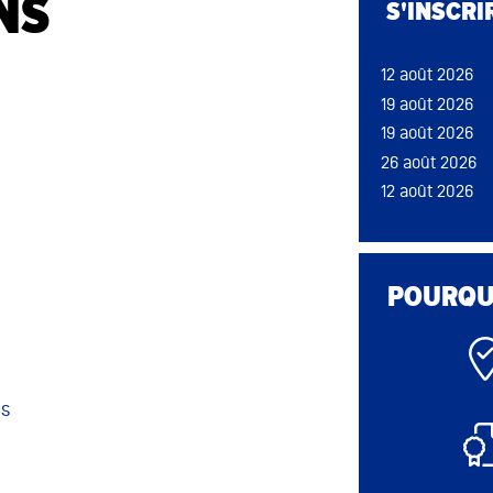
NS
S'INSCRI
26 août 2026
19 août 2026
12 août 2026
19 août 2026
19 août 2026
19 août 2026
19 août 2026
26 août 2026
26 août 2026
12 août 2026
12 août 2026
19 août 2026
POURQUO
26 août 2026
ns
12 août 2026