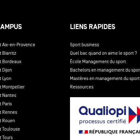
CAMPUS
LIENS RAPIDES
t Aix-en-Provence
Sport business
 Biarritz
Quel bac quand on aime le sport ?
t Bordeaux
École Management du sport
 Dijon
Bachelors en management du spor
t Lyon
Mastères en management du sport
t Montpellier
Ressources
t Nantes
 Paris
t Rennes
t Rouen
t Toulouse
t Tours