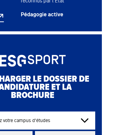
ROUEN
reconnus par l'État
de 14h à 17h
Sur place
TOULOUSE
de 14h à 18h
Sur place
Pédagogie active
En
TOURS
de 09h à 17h
distanciel
HARGER LE DOSSIER DE
ANDIDATURE ET LA
BROCHURE
tre campus d'études
List