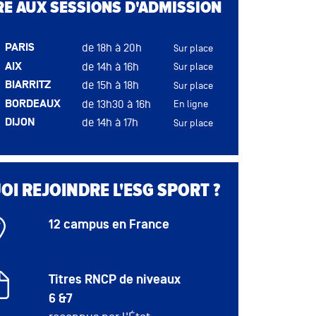
RE AUX SESSIONS D'ADMISSION
NANTES
de 14h30 à 17h30
Sur place
RENNES
de 17h à 19h
Sur place
PARIS
de 18h à 20h
ROUEN
de 14h à 17h
Sur place
Sur place
AIX
de 14h à 16h
TOULOUSE
de 14h30 à 16h
Sur place
Sur place
BIARRITZ
de 15h à 18h
TOURS
de 15h à 17h
Sur place
Sur place
BORDEAUX
de 13h30 à 16h
En ligne
DIJON
de 14h à 17h
Sur place
LYON
de 14h à 18h
Sur place
MONTPELLIER
de 14h à 16h
Sur place
Sessions
I REJOINDRE L'ESG SPORT ?
d'admission
du campus
Nantes en
12 campus en France
NANTES
de 14h à 17h
présentiel
le 26 août
2026 de 14h
Titres RNCP de niveaux
à 17h
6 &7
RENNES
de 14h à 18h
Sur place