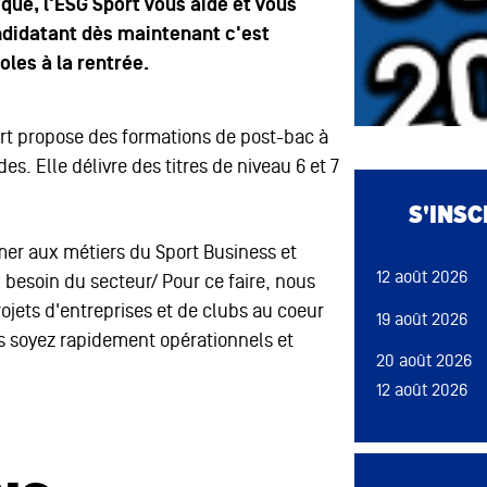
qué, l'ESG Sport vous aide et vous
idatant dès maintenant c'est
les à la rentrée.
ort propose des formations de post-bac à
s. Elle délivre des titres de niveau 6 et 7
Bloc de conten
S'INS
rmer aux métiers du Sport Business et
12 août 2026
besoin du secteur/ Pour ce faire, nous
rojets d'entreprises et de clubs au coeur
19 août 2026
us soyez rapidement opérationnels et
20 août 2026
12 août 2026
13 août 2026
09 sep 2026
Bloc de conten
18 août 2026