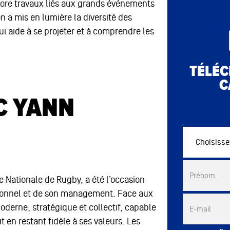
core travaux liés aux grands événements
n a mis en lumière la diversité des
i aide à se projeter et à comprendre les
TÉLÉC
C
C YANN
Choisissez vo
Commercial 
Prénom
e Nationale de Rugby, a été l’occasion
ionnel et de son management. Face aux
moderne, stratégique et collectif, capable
E-mail
 en restant fidèle à ses valeurs. Les