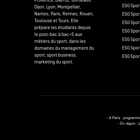
Provence, Biarritz, Bordeaux,
ESG Spor
Dijon, Lyon, Montpellier,
Nantes, Paris, Rennes, Rouen,
ESG Spor
Toulouse et Tours. Elle
ESG Sport
prépare les étudiants depuis
ESG Spor
le post-bac à bac+5 aux
ESG Spor
métiers du sport, dans les
ESG Spor
domaines du management du
sport, sport business,
ESG Spor
marketing du sport.
- A Paris : programm
- En région :