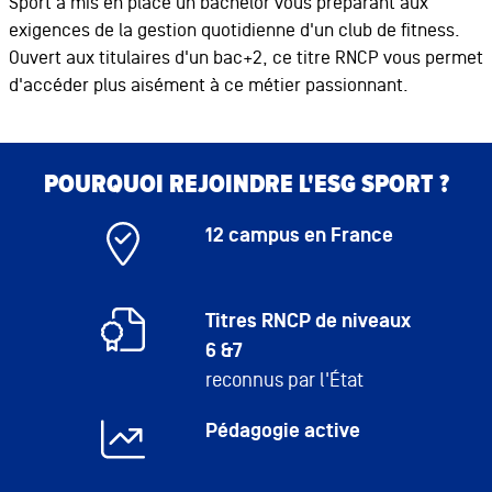
Sport a mis en place un bachelor vous préparant aux
exigences de la gestion quotidienne d'un club de fitness.
Ouvert aux titulaires d'un bac+2, ce titre RNCP vous permet
d'accéder plus aisément à ce métier passionnant.
Bloc de contenu
Bloc de contenu
POURQUOI REJOINDRE L'ESG SPORT ?
12 campus en France
Titres RNCP de niveaux
6 &7
reconnus par l'État
Pédagogie active