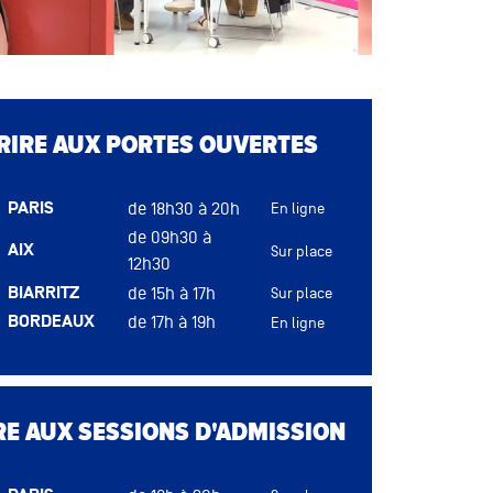
u
CRIRE AUX PORTES OUVERTES
PARIS
de 18h30 à 20h
En ligne
de 09h30 à
AIX
Sur place
12h30
BIARRITZ
de 15h à 17h
Sur place
BORDEAUX
de 17h à 19h
En ligne
DIJON
de 16h à 18h
Sur place
LYON
de 17h à 19h
Sur place
u
MONTPELLIER
de 17h à 19h
Sur place
RE AUX SESSIONS D'ADMISSION
NANTES
de 14h30 à 17h30
Sur place
RENNES
de 17h à 19h
Sur place