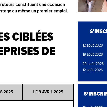
cruteurs constituent une occasion
n stage ou même un premier emploi.
Bloc de conten
S'INS
S CIBLÉES
12 août 2026
EPRISES DE
19 août 2026
20 août 2026
12 août 2026
13 août 2026
09 sep 2026
Bloc de conten
18 août 2026
RS 2025
LE 9 AVRIL 2025
S'INSCRI
26 août 2026
19 août 2026