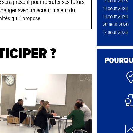
12 août 2026
19 août 2026
le sera présent pour recruter ses futurs
19 août 2026
19 août 2026
changer avec un acteur majeur du
19 août 2026
26 août 2026
ités qu'il propose.
26 août 2026
12 août 2026
12 août 2026
ICIPER ?
19 août 2026
POURQUO
26 août 2026
12 août 2026
12 août 2026
12 août 2026
12 août 2026