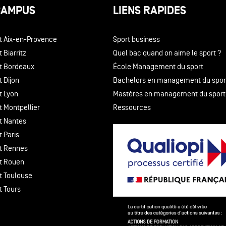
CAMPUS
LIENS RAPIDES
t Aix-en-Provence
Sport business
 Biarritz
Quel bac quand on aime le sport ?
t Bordeaux
École Management du sport
 Dijon
Bachelors en management du spor
t Lyon
Mastères en management du sport
t Montpellier
Ressources
t Nantes
 Paris
t Rennes
t Rouen
t Toulouse
t Tours