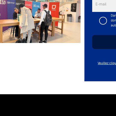
E-mail
Dan
don
aut
Veuillez cli