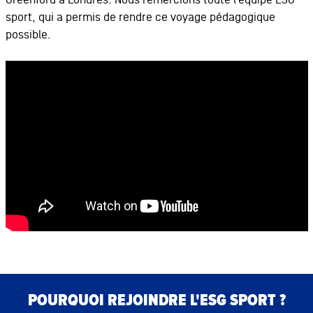
sport, qui a permis de rendre ce voyage pédagogique
possible.
Bloc de contenu
Bloc de contenu
POURQUOI REJOINDRE L'ESG SPORT ?