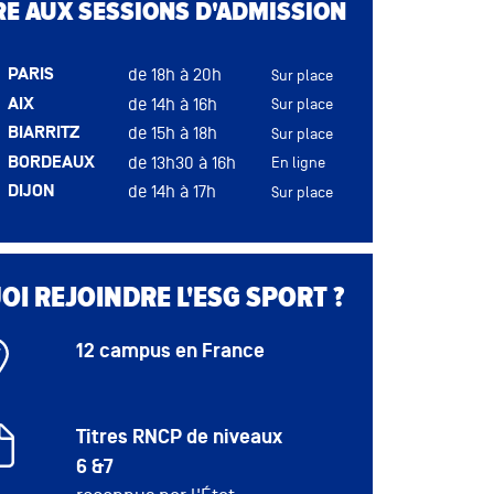
RE AUX SESSIONS D'ADMISSION
NANTES
de 14h30 à 17h30
Sur place
RENNES
de 17h à 19h
Sur place
PARIS
de 18h à 20h
ROUEN
de 14h à 17h
Sur place
Sur place
AIX
de 14h à 16h
TOULOUSE
de 14h30 à 16h
Sur place
Sur place
BIARRITZ
de 15h à 18h
TOURS
de 15h à 17h
Sur place
Sur place
BORDEAUX
de 13h30 à 16h
En ligne
DIJON
de 14h à 17h
Sur place
LYON
de 14h à 18h
Sur place
MONTPELLIER
de 14h à 16h
Sur place
Sessions
I REJOINDRE L'ESG SPORT ?
d'admission
du campus
Nantes en
12 campus en France
NANTES
de 14h à 17h
présentiel
le 26 août
2026 de 14h
Titres RNCP de niveaux
à 17h
6 &7
RENNES
de 14h à 18h
Sur place