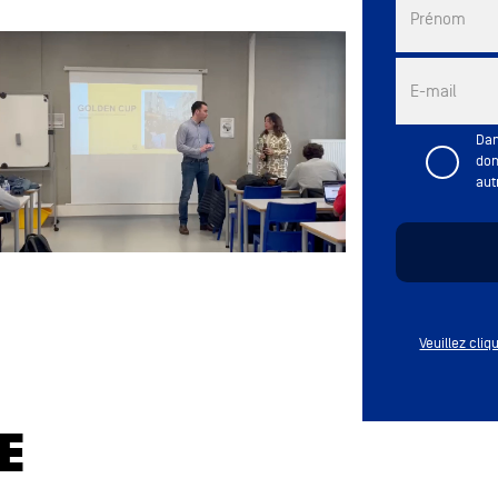
Prénom
E-mail
Dan
don
aut
Veuillez cli
E