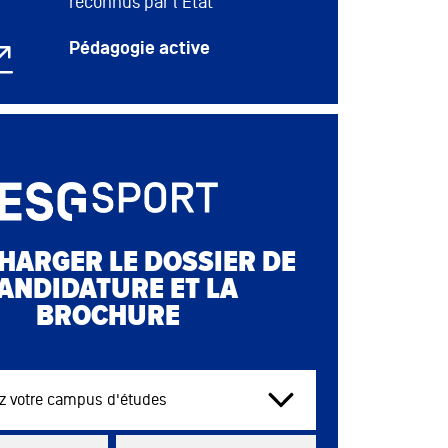
ROUEN
reconnus par l'État
de 14h à 17h
Sur place
TOULOUSE
de 14h à 18h
Sur place
Pédagogie active
En
TOURS
de 09h à 17h
distanciel
HARGER LE DOSSIER DE
ANDIDATURE ET LA
BROCHURE
tre campus d'études
List