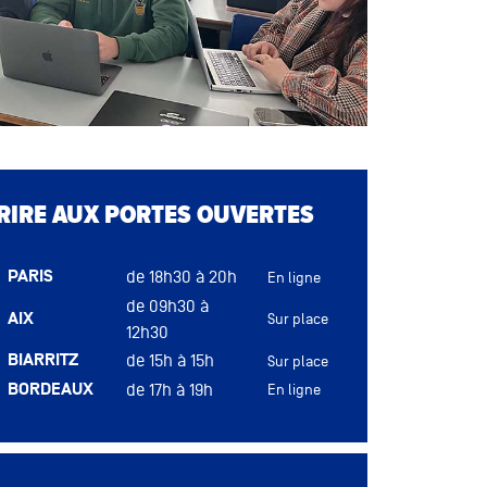
u
CRIRE AUX PORTES OUVERTES
PARIS
de 18h30 à 20h
En ligne
de 09h30 à
AIX
Sur place
12h30
BIARRITZ
de 15h à 15h
Sur place
BORDEAUX
de 17h à 19h
En ligne
DIJON
de 16h à 18h
Sur place
LYON
de 17h à 19h
Sur place
u
MONTPELLIER
de 17h à 19h
Sur place