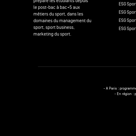
prépare les étudiants depuis
ESG Spor
le post-bac à bac+5 aux
ESG Spor
métiers du sport, dans les
ESG Spor
domaines du management du
sport, sport business,
ESG Spor
marketing du sport.
- A Paris : programm
- En région :