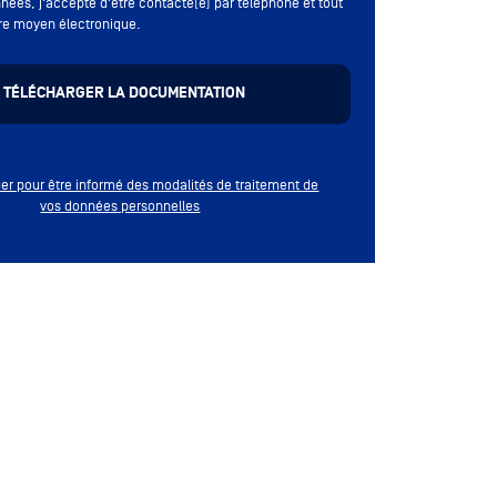
nées, j'accepte d'être contacté(e) par téléphone et tout
re moyen électronique.
quer pour être informé des modalités de traitement de
vos données personnelles