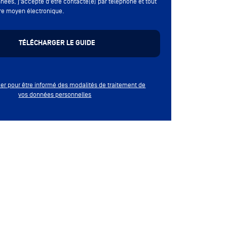
nées, j'accepte d'être contacté(e) par téléphone et tout
re moyen électronique.
quer pour être informé des modalités de traitement de
vos données personnelles