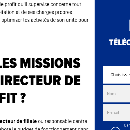
e profit qu'il supervise concerne tout
itation et de ses charges propres.
à optimiser les activités de son unité pour
TÉLÉ
LES MISSIONS
IRECTEUR DE
Choisissez vo
Commercial 
IT ?
Nom
E-mail
ecteur de filiale
ou responsable centre
Dan
l élabore le budget de fonctionnement dans