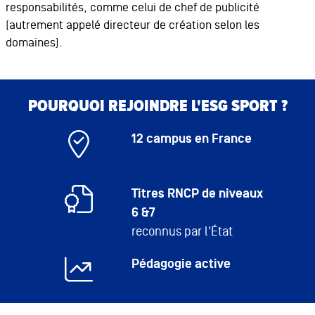
responsabilités, comme celui de chef de publicité
(autrement appelé directeur de création selon les
domaines).
Bloc de contenu
Bloc de contenu
POURQUOI REJOINDRE L'ESG SPORT ?
12 campus en France
Titres RNCP de niveaux
6 &7
reconnus par l'État
Pédagogie active