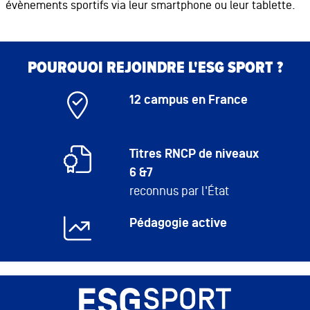
évènements sportifs via leur smartphone ou leur tablette.
Bloc de contenu
Bloc de contenu
POURQUOI REJOINDRE L'ESG SPORT ?
12 campus en France
Titres RNCP de niveaux
6 &7
reconnus par l'État
Pédagogie active