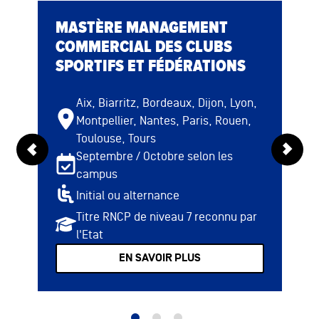
TOULOUSE
19 août 2026
T
MASTÈRE MANAGEMENT
de 14h30 à 16h
Sur place
COMMERCIAL DES CLUBS
SPORTIFS ET FÉDÉRATIONS
Aix, Biarritz, Bordeaux, Dijon, Lyon,
Montpellier, Nantes, Paris, Rouen,
Toulouse, Tours
Septembre / Octobre selon les
campus
Initial ou alternance
Titre RNCP de niveau 7 reconnu par
l'Etat
EN SAVOIR PLUS