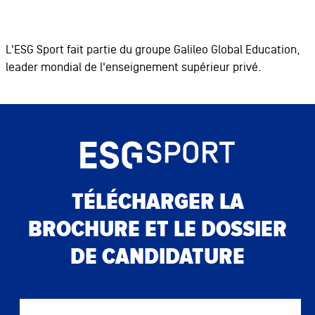
PARIS
12 août 2026
de 18h à 20h
Sur place
PARIS
19 août 2026
L'ESG Sport fait partie du groupe Galileo Global Education,
de 18h à 20h
Sur place
leader mondial de l'enseignement supérieur privé.
TOULOUSE
12 août 2026
de 14h à 18h
Sur place
TOULOUSE
26 août 2026
de 14h à 18h
Sur place
TÉLÉCHARGER LA
BROCHURE ET LE DOSSIER
DE CANDIDATURE