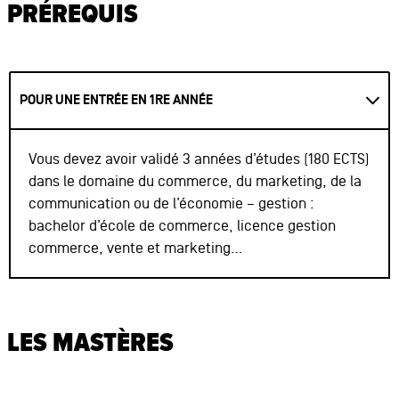
PRÉREQUIS
BORDEAUX
12 août 2026
de 17h à 19h
En ligne
BORDEAUX
26 août 2026
de 17h à 19h
En ligne
POUR UNE ENTRÉE EN 1RE ANNÉE
DIJON
13 août 2026
de 16h à 18h
Sur place
Vous devez avoir validé 3 années d’études (180 ECTS)
DIJON
27 août 2026
dans le domaine du commerce, du marketing, de la
de 16h à 18h
Sur place
communication ou de l’économie – gestion :
LYON
09 sep 2026
bachelor d’école de commerce, licence gestion
de 17h à 19h
Sur place
commerce, vente et marketing…
MONTPELLIER
18 août 2026
de 17h à 19h
Sur place
PARIS
12 août 2026
de 18h30 à 20h
En ligne
LES MASTÈRES
PARIS
26 août 2026
de 18h30 à 20h
En ligne