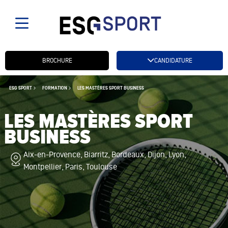
Candidatez btn
BROCHURE
CANDIDATURE
ESG SPORT
FORMATION
LES MASTÈRES SPORT BUSINESS
LES MASTÈRES SPORT
BUSINESS
Aix-en-Provence
Biarritz
Bordeaux
Dijon
Lyon
Montpellier
Paris
Toulouse